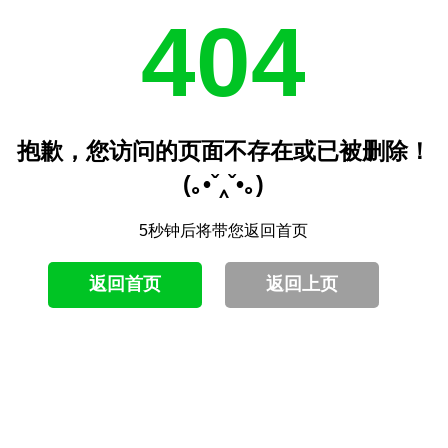
404
抱歉，您访问的页面不存在或已被删除！
(｡•ˇ‸ˇ•｡)
5秒钟后将带您返回首页
返回首页
返回上页