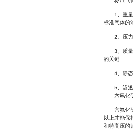
标准气体
1、重量法
标准气体的
2、压力比
3、质量流
的关键
4、静态容
5、渗透管
六氟化硫
六氟化硫气
以上才能保持
和特高压的